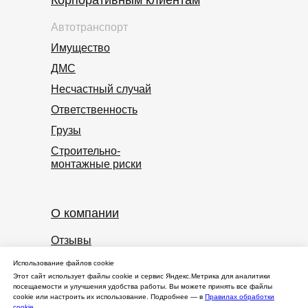
Корпоративным клиентам
Автотранспорт
Имущество
ДМС
Несчастный случай
Ответственность
Грузы
Строительно-
монтажные риски
О компании
Отзывы
Полезное
Использование файлов cookie
о страховании
Этот сайт использует файлы cookie и сервис Яндекс.Метрика для аналитики
посещаемости и улучшения удобства работы. Вы можете принять все файлы
Контакты
cookie или настроить их использование. Подробнее — в
Правилах обработки
cookie
.