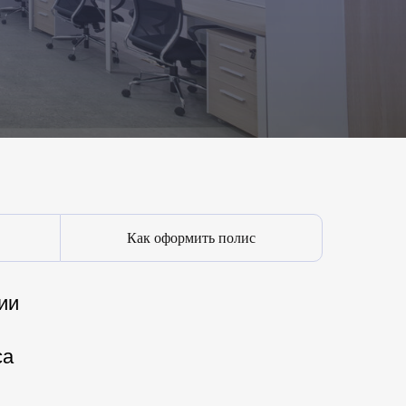
Как оформить полис
ии
са