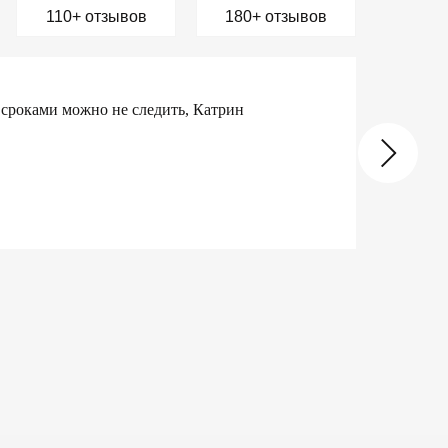
110+ отзывов
180+ отзывов
ко, вовремя. Всегда готовы на контакт.
орам.
1