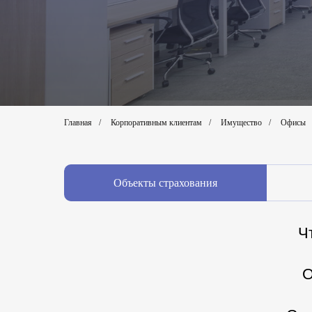
Главная
/
Корпоративным клиентам
/
Имущество
/
Офисы
Объекты страхования
Ч
О