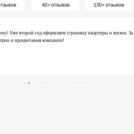
отзывов
40+ отзывов
130+ отзывов
чень рад результатам нашего сотрудничества - всегда быстро ,чет
ы и внимательно относятся к пожеланиям по заключаемым догов