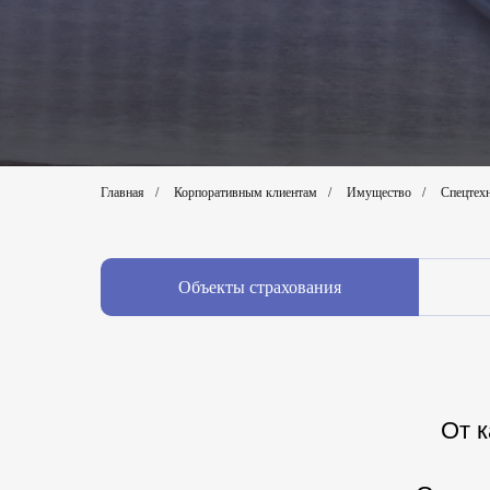
Главная
/
Корпоративным клиентам
/
Имущество
/
Спецтех
Объекты страхования
От к