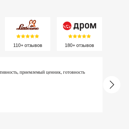
110+ отзывов
180+ отзывов
ративность, приемлемый ценник, готовность
2