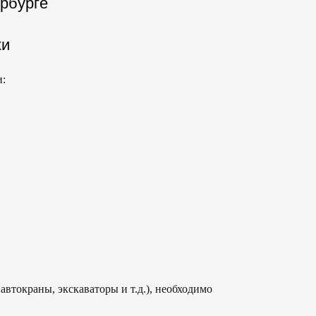
ербурге
ки
и:
автокраны, экскаваторы и т.д.), необходимо