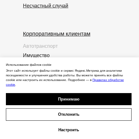
Несчастный случай
Корпоративным клиентам
Автотранспорт
Имущество
ДМС
Использование файлов cookie
Этот сайт использует файлы cookie и сервис Яндекс.Метрика для аналитики
Несчастный случай
посещаемости и улучшения удобства работы. Вы можете принять все файлы
cookie или настроить их использование. Подробнее — в
Правилах обработки
Ответственность
cookie
.
Грузы
Принимаю
Строительно-
монтажные риски
Отклонить
О компании
Настроить