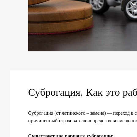
Суброгация. Как это ра
Суброгация (от латинского – замена) — переход к 
причиненный страхователю в пределах возмещенно
Существует два варианта суброгации: