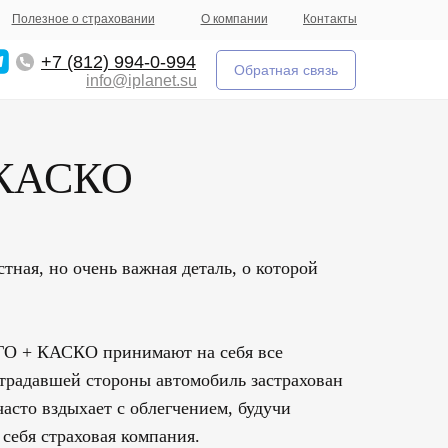
Полезное о страховании
О компании
Контакты
+7 (812) 994-0-994
Обратная связь
info@iplanet.su
 КАСКО
ная, но очень важная деталь, о которой
ГО + КАСКО принимают на себя все
страдавшей стороны автомобиль застрахован
сто вздыхает с облегчением, будучи
 себя страховая компания.