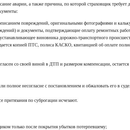
ание аварии, а также причина, по которой страховщик требует
окументы:
 описанием повреждений, оригинальными фотографиями и кальк
еждений) и документы, подтверждающие оплату ремонтных работ 
а, устанавливающее виновника дорожно-транспортного происшест
ается копией ПТС, полиса КАСКО, квитанцией об оплате полис
гласен со своей виной в ДТП и размером компенсации, остается
ли полное несогласие с постановлением и обжаловать его в суде
се притязания по суброгации исчезают.
щиком только после покрытия убытков потерпевшему;