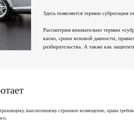
Здесь появляется термин суброгация п
Рассмотрим внимательно термин «субр
каско, сроки исковой давности, прав
разбирательства. А также как защитит
ботает
страховщику, выплатившему страховое возмещение, права требов
го.