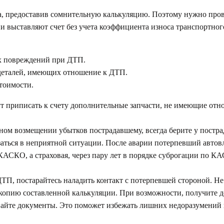
а, предоставив сомнительную калькуляцию. Поэтому нужно пров
ии выставляют счет без учета коэффициента износа транспортног
х повреждений при ДТП.
деталей, имеющих отношение к ДТП.
тоимости.
т приписать к счету дополнительные запчасти, не имеющие отн
ом возмещении убытков пострадавшему, всегда берите у постра
заться в неприятной ситуации. После аварии потерпевший автовл
АСКО, а страховая, через пару лет в порядке суброгации по К
 ДТП, постарайтесь наладить контакт с потерпевшей стороной. Н
копию составленной калькуляции. При возможности, получите д
вайте документы. Это поможет избежать лишних недоразумений 