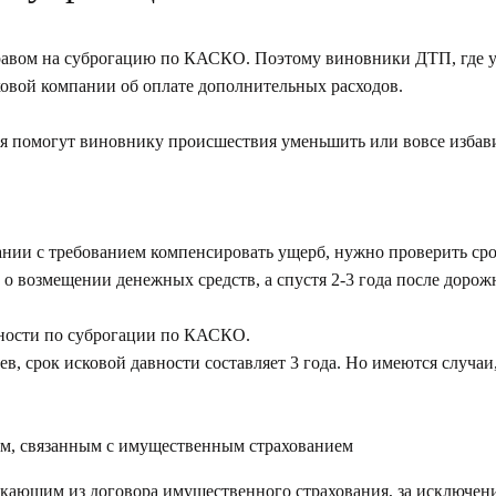
равом на суброгацию по КАСКО. Поэтому виновники ДТП, где ущ
аховой компании об оплате дополнительных расходов.
я помогут виновнику происшествия уменьшить или вовсе избав
нии с требованием компенсировать ущерб, нужно проверить срок
 о возмещении денежных средств, а спустя 2-3 года после доро
вности по суброгации по КАСКО.
ев, срок исковой давности составляет 3 года. Но имеются случа
иям, связанным с имущественным страхованием
екающим из договора имущественного страхования, за исключени